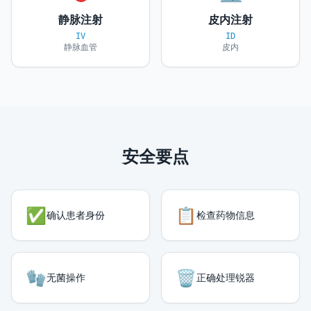
静脉注射
皮内注射
IV
ID
静脉血管
皮内
安全要点
✅
📋
确认患者身份
检查药物信息
🧤
🗑️
无菌操作
正确处理锐器