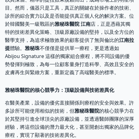
目。然而，儀器只是工具，真正的關鍵在於操作者的技術、
診所的綜合實力以及是否能提供真正個人化的解決方案。位
於韓國醫美一級戰區的
雅秘珠醫院 江南
店，正是憑藉其獨
特的技術差異化策略、頂級原廠設備的堅持，以及全方位的
醫學支持，為追求極致效果的顧客提供了無與倫比的
江南拉
提
體驗。
雅秘珠
不僅僅是提供單一療程，更是透過如
Abijou Signature 這樣的獨家組合療程，將不同設備的優
勢發揮到極致，為每一位顧客量身打造科學、高效且安全的
皮膚再生與緊緻方案，重新定義了高端醫美的標準。
雅秘珠醫院的核心競爭力：頂級設備與技術差異化
在醫美產業，設備的優劣直接關係到療程的安全與效果。許
多診所可能使用相似的技術，但
雅秘珠醫院
的核心競爭力在
於其堅持引進全球頂尖的原廠設備，並透過醫師團隊的深厚
經驗，將這些設備的潛力最大化，甚至開創出獨家的品牌化
療程，實現了顯著的技術差異化。