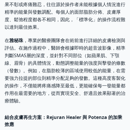
果不彰或疼痛難忍，往往源於操作者未能根據個人情況進行
精準的能量與發數調配。每個人的面部脂肪分佈、皮膚厚
度、鬆弛程度都各不相同，因此，「標準化」的操作流程難
以達到最佳效果。
在
雅秘珠
，專業的醫療團隊會在術前進行詳細的皮膚檢測與
評估。在施作過程中，醫師會根據即時的超音波影像，精準
判斷SMAS層的深度，並針對不同部位（如蘋果肌、下顎
線、眉骨）的具體情況，動態調整能量的強度與擊發的條數
（發數）。例如，在脂肪較薄的區域使用較低的能量，在需
要強力拉提的部位則精準分配足夠的發數。這種高度客製化
的操作，不僅能將疼痛感降至最低，更能確保每一發能量都
作用在最需要的地方，從而實現安全、舒適且效果顯著的治
療體驗。
結合皮膚再生方案：Rejuran Healer 與 Potenza 的加乘
效應