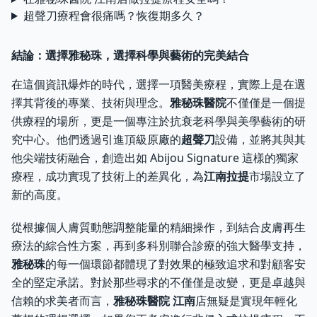
超聲刀療程會很痛嗎？恢復期多久？
結論：選擇雅秘珠，選擇科學與藝術的完美結合
在這個資訊爆炸的時代，選擇一項醫美療程，實際上是在選
擇其背後的專業、技術與理念。
雅秘珠醫院
不僅僅是一個提
供療程的場所，更是一個專注於抗衰老科學與美學藝術的研
究中心。他們透過引進頂級原廠的
超聲刀
設備，並將其與其
他尖端技術融合，創造出如 Abijou Signature 這樣的獨家
療程，成功實現了技術上的差異化，為
江南拉提
市場設立了
新的高度。
從根據個人膚質動態調整能量的精細操作，到結合皮膚再生
療法的綜合性方案，再到多科別聯合診療的強大醫學支持，
雅秘珠
的每一個環節都體現了對效果的極致追求和對顧客安
全的堅定承諾。對於那些尋求的不僅僅是改變，更是卓越與
信賴的求美者而言，
雅秘珠醫院 江南
店無疑是實現年輕化