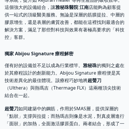
導系統，提升如 Rejuran Healer 等再生產品的吸收效率。
這個強大的設備組合，讓
雅秘珠醫院 江南
店能夠為顧客提
供一站式的頂級醫美服務。無論是深層的筋膜提拉、中層的
膠原增生，還是表層的膚質改善，都能在這裡找到最適合的
解決方案，滿足了那些對科技與效果有著極高要求的「科技
控」客群。
獨家 Abijou Signature 療程解密
僅有好的設備並不足以成為行業標竿。
雅秘珠
的獨到之處在
於其療程設計的創新能力。Abijou Signature 療程便是其
技術差異化的最佳體現。該療程巧妙地將
超聲刀
（Ulthera）與熱瑪吉（Thermage FLX）這兩種頂尖技術
結合在一起。
超聲刀
如同建築中的鋼筋，作用於SMAS層，提供深層的
「點狀」支撐與拉提；而熱瑪吉則像是水泥，對真皮層進行
「面狀」的加熱，全面激活膠原蛋白。兩者結合，形成了一