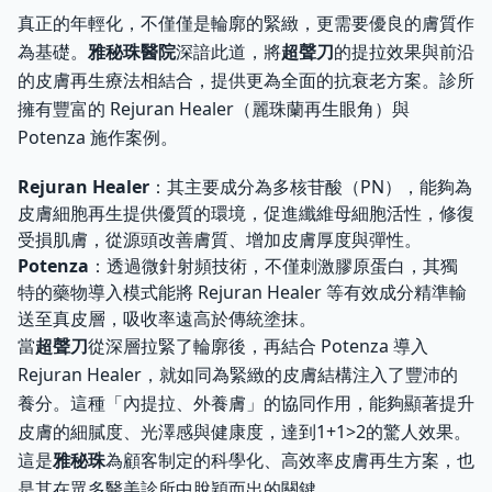
真正的年輕化，不僅僅是輪廓的緊緻，更需要優良的膚質作
為基礎。
雅秘珠醫院
深諳此道，將
超聲刀
的提拉效果與前沿
的皮膚再生療法相結合，提供更為全面的抗衰老方案。診所
擁有豐富的 Rejuran Healer（麗珠蘭再生眼角）與
Potenza 施作案例。
Rejuran Healer
：其主要成分為多核苷酸（PN），能夠為
皮膚細胞再生提供優質的環境，促進纖維母細胞活性，修復
受損肌膚，從源頭改善膚質、增加皮膚厚度與彈性。
Potenza
：透過微針射頻技術，不僅刺激膠原蛋白，其獨
特的藥物導入模式能將 Rejuran Healer 等有效成分精準輸
送至真皮層，吸收率遠高於傳統塗抹。
當
超聲刀
從深層拉緊了輪廓後，再結合 Potenza 導入
Rejuran Healer，就如同為緊緻的皮膚結構注入了豐沛的
養分。這種「內提拉、外養膚」的協同作用，能夠顯著提升
皮膚的細膩度、光澤感與健康度，達到1+1>2的驚人效果。
這是
雅秘珠
為顧客制定的科學化、高效率皮膚再生方案，也
是其在眾多醫美診所中脫穎而出的關鍵。