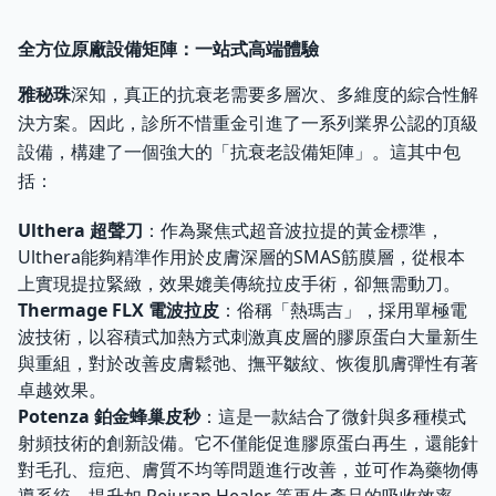
全方位原廠設備矩陣：一站式高端體驗
雅秘珠
深知，真正的抗衰老需要多層次、多維度的綜合性解
決方案。因此，診所不惜重金引進了一系列業界公認的頂級
設備，構建了一個強大的「抗衰老設備矩陣」。這其中包
括：
Ulthera 超聲刀
：作為聚焦式超音波拉提的黃金標準，
Ulthera能夠精準作用於皮膚深層的SMAS筋膜層，從根本
上實現提拉緊緻，效果媲美傳統拉皮手術，卻無需動刀。
Thermage FLX 電波拉皮
：俗稱「熱瑪吉」，採用單極電
波技術，以容積式加熱方式刺激真皮層的膠原蛋白大量新生
與重組，對於改善皮膚鬆弛、撫平皺紋、恢復肌膚彈性有著
卓越效果。
Potenza 鉑金蜂巢皮秒
：這是一款結合了微針與多種模式
射頻技術的創新設備。它不僅能促進膠原蛋白再生，還能針
對毛孔、痘疤、膚質不均等問題進行改善，並可作為藥物傳