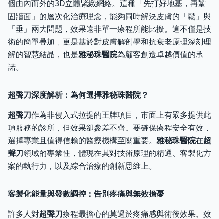
個由內而外的3D立體緊緻網絡。這種「先打好地基，再鞏
固牆面」的層次化治療理念，能夠同時解決皮膚的「鬆」與
「垂」兩大問題，效果遠非單一療程所能比擬。這不僅是技
術的簡單疊加，更是基於對皮膚解剖學和抗衰老原理深刻理
解的智慧結晶，也是
雅秘珠醫院
為顧客創造卓越價值的承
諾。
超聲刀深度解析：為何選擇雅秘珠醫院？
超聲刀
作為非侵入式拉提的王牌項目，市面上有眾多提供此
項服務的診所，但效果卻參差不齊。要確保療程安全有效，
選擇專業且值得信賴的醫療機構至關重要。
雅秘珠醫院
在
超
聲刀
領域的專業性，體現在其對技術原理的精通、客製化方
案的執行力，以及綜合治療的創新思維上。
客製化能量與發數調控：告別疼痛與無效擔憂
許多人對
超聲刀
療程最擔心的莫過於疼痛感與術後效果。效