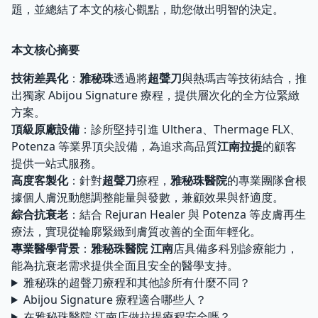
題，並總結了本文的核心觀點，助您做出明智的決定。
本文核心摘要
技術差異化
：
雅秘珠
透過將
超聲刀
與熱瑪吉等技術結合，推
出獨家 Abijou Signature 療程，提供層次化的全方位緊緻
方案。
頂級原廠設備
：診所堅持引進 Ulthera、Thermage FLX、
Potenza 等業界頂尖設備，為追求高品質
江南拉提
的顧客
提供一站式服務。
高度客製化
：針對
超聲刀
療程，
雅秘珠醫院
的專業團隊會根
據個人膚況動態調整能量與發數，兼顧效果與舒適度。
綜合抗衰老
：結合 Rejuran Healer 與 Potenza 等皮膚再生
療法，實現從輪廓緊緻到膚質改善的全面年輕化。
專業醫學背景
：
雅秘珠醫院 江南
店具備多科別診療能力，
能為抗衰老需求提供全面且安全的醫學支持。
雅秘珠的超聲刀療程和其他診所有什麼不同？
Abijou Signature 療程適合哪些人？
在雅秘珠醫院 江南店做拉提療程安全嗎？