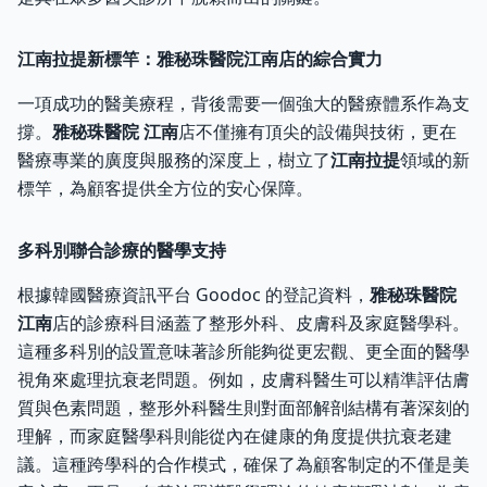
江南拉提新標竿：雅秘珠醫院江南店的綜合實力
一項成功的醫美療程，背後需要一個強大的醫療體系作為支
撐。
雅秘珠醫院 江南
店不僅擁有頂尖的設備與技術，更在
醫療專業的廣度與服務的深度上，樹立了
江南拉提
領域的新
標竿，為顧客提供全方位的安心保障。
多科別聯合診療的醫學支持
根據韓國醫療資訊平台 Goodoc 的登記資料，
雅秘珠醫院
江南
店的診療科目涵蓋了整形外科、皮膚科及家庭醫學科。
這種多科別的設置意味著診所能夠從更宏觀、更全面的醫學
視角來處理抗衰老問題。例如，皮膚科醫生可以精準評估膚
質與色素問題，整形外科醫生則對面部解剖結構有著深刻的
理解，而家庭醫學科則能從內在健康的角度提供抗衰老建
議。這種跨學科的合作模式，確保了為顧客制定的不僅是美