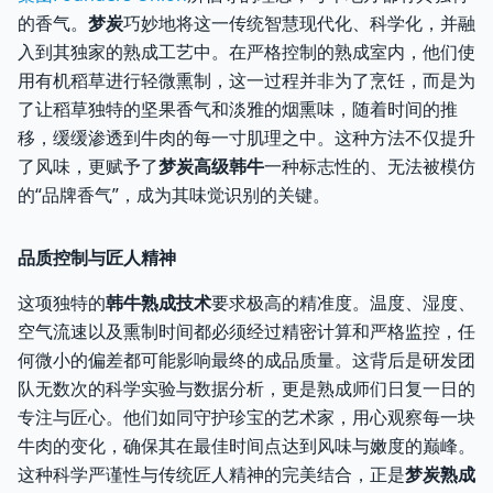
的香气。
梦炭
巧妙地将这一传统智慧现代化、科学化，并融
入到其独家的熟成工艺中。在严格控制的熟成室内，他们使
用有机稻草进行轻微熏制，这一过程并非为了烹饪，而是为
了让稻草独特的坚果香气和淡雅的烟熏味，随着时间的推
移，缓缓渗透到牛肉的每一寸肌理之中。这种方法不仅提升
了风味，更赋予了
梦炭高级韩牛
一种标志性的、无法被模仿
的“品牌香气”，成为其味觉识别的关键。
品质控制与匠人精神
这项独特的
韩牛熟成技术
要求极高的精准度。温度、湿度、
空气流速以及熏制时间都必须经过精密计算和严格监控，任
何微小的偏差都可能影响最终的成品质量。这背后是研发团
队无数次的科学实验与数据分析，更是熟成师们日复一日的
专注与匠心。他们如同守护珍宝的艺术家，用心观察每一块
牛肉的变化，确保其在最佳时间点达到风味与嫩度的巅峰。
这种科学严谨性与传统匠人精神的完美结合，正是
梦炭熟成