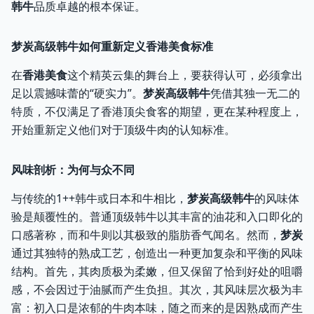
韩牛
品质卓越的根本保证。
梦炭高级韩牛如何重新定义香港美食标准
在
香港美食
这个精英云集的舞台上，要获得认可，必须拿出
足以震撼味蕾的“硬实力”。
梦炭高级韩牛
凭借其独一无二的
特质，不仅满足了香港顶尖食客的期望，更在某种程度上，
开始重新定义他们对于顶级牛肉的认知标准。
风味剖析：为何与众不同
与传统的1++韩牛或日本和牛相比，
梦炭高级韩牛
的风味体
验是颠覆性的。普通顶级韩牛以其丰富的油花和入口即化的
口感著称，而和牛则以其极致的脂肪香气闻名。然而，
梦炭
通过其独特的熟成工艺，创造出一种更加复杂和平衡的风味
结构。首先，其肉质极为柔嫩，但又保留了恰到好处的咀嚼
感，不会因过于油腻而产生负担。其次，其风味层次极为丰
富：初入口是浓郁的牛肉本味，随之而来的是因熟成而产生