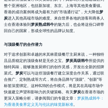
整个亚洲地区，包括新加坡、东京、上海等其他美食重镇。
香港的成功案例将成为最有力的“市场通行证”，大大降低
梦
炭
进入其他高端市场的难度。来自世界各地的游客和商务人
士在香港体验到
梦炭熟成韩牛
的魅力后，也会将这份口碑带
回自己的国家，形成全球性的品牌认知度。
与顶级餐厅的合作潜力
对于追求创新和卓越的米其林星级餐厅主厨来说，一种独特
且品质稳定的顶级食材是无价之宝。
梦炭高级韩牛
所提供的
独特风味，能够激发厨师们的创作灵感，开发出全新的招牌
菜式。
梦炭
可以与这些顶级餐厅建立深度合作关系，通过联
合推广、定制熟成等方式，将自身品牌与“顶级”、“创新”等
标签深度绑定。这种B2B的合作模式，将是其在高端市场中
快速建立声望和影响力的关键策略。有关
梦炭
在香港市场的
更深入策略分析，请参阅我们的专题文章：
梦炭熟成韩牛：
为香港美食界定义无与伦比的味觉新标准
。