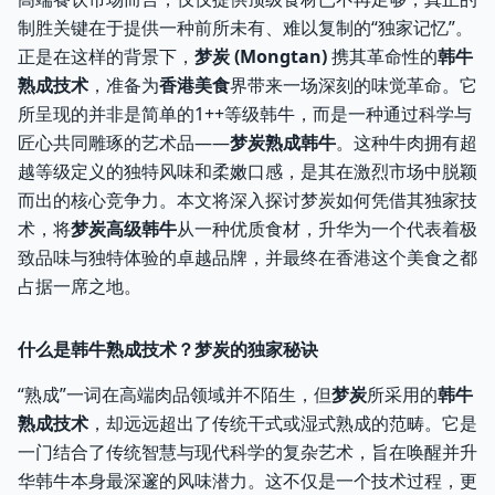
制胜关键在于提供一种前所未有、难以复制的“独家记忆”。
正是在这样的背景下，
梦炭 (Mongtan)
携其革命性的
韩牛
熟成技术
，准备为
香港美食
界带来一场深刻的味觉革命。它
所呈现的并非是简单的1++等级韩牛，而是一种通过科学与
匠心共同雕琢的艺术品——
梦炭熟成韩牛
。这种牛肉拥有超
越等级定义的独特风味和柔嫩口感，是其在激烈市场中脱颖
而出的核心竞争力。本文将深入探讨梦炭如何凭借其独家技
术，将
梦炭高级韩牛
从一种优质食材，升华为一个代表着极
致品味与独特体验的卓越品牌，并最终在香港这个美食之都
占据一席之地。
什么是韩牛熟成技术？梦炭的独家秘诀
“熟成”一词在高端肉品领域并不陌生，但
梦炭
所采用的
韩牛
熟成技术
，却远远超出了传统干式或湿式熟成的范畴。它是
一门结合了传统智慧与现代科学的复杂艺术，旨在唤醒并升
华韩牛本身最深邃的风味潜力。这不仅是一个技术过程，更