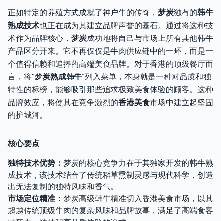
正如特定的养殖方式成就了神户牛的传奇，
梦炭
独有的
韩牛
熟成技术
也正在成为其建立品牌声誉的基石。通过将这种技
术作为品牌核心，
梦炭
成功地将自己与市场上所有其他韩牛
产品区分开来。它不再仅仅是牛肉供应链中的一环，而是一
个值得信赖和追捧的高端美食品牌。对于香港的顶级餐厅而
言，将“
梦炭熟成韩牛
”列入菜单，本身就是一种对品质和独
特性的标榜，能够吸引那些追求极致美食体验的顾客。这种
品牌效应，将使其在竞争激烈的
香港美食
市场中建立起坚固
的护城河。
核心要点
独特技术优势：
梦炭的核心竞争力在于其独家开发的韩牛熟
成技术，该技术结合了传统稻草熏制灵感与现代科学，创造
出无法复制的独特风味和香气。
市场定位精准：
梦炭高级韩牛精准切入香港美食市场，以其
超越传统顶级牛肉的复杂风味和品牌故事，满足了高端食客