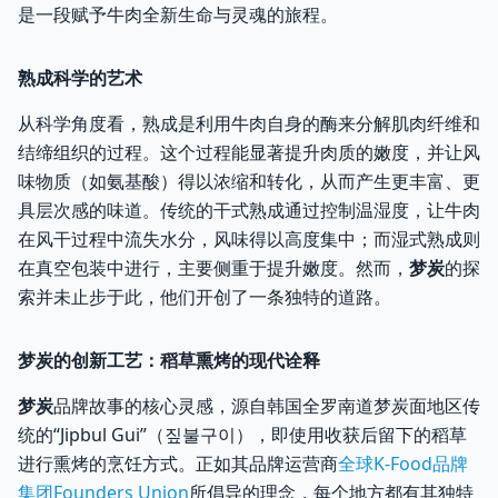
是一段赋予牛肉全新生命与灵魂的旅程。
熟成科学的艺术
从科学角度看，熟成是利用牛肉自身的酶来分解肌肉纤维和
结缔组织的过程。这个过程能显著提升肉质的嫩度，并让风
味物质（如氨基酸）得以浓缩和转化，从而产生更丰富、更
具层次感的味道。传统的干式熟成通过控制温湿度，让牛肉
在风干过程中流失水分，风味得以高度集中；而湿式熟成则
在真空包装中进行，主要侧重于提升嫩度。然而，
梦炭
的探
索并未止步于此，他们开创了一条独特的道路。
梦炭的创新工艺：稻草熏烤的现代诠释
梦炭
品牌故事的核心灵感，源自韩国全罗南道梦炭面地区传
统的“Jipbul Gui”（짚불구이），即使用收获后留下的稻草
进行熏烤的烹饪方式。正如其品牌运营商
全球K-Food品牌
集团Founders Union
所倡导的理念，每个地方都有其独特