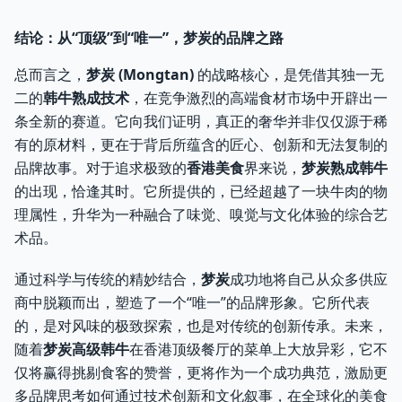
结论：从“顶级”到“唯一”，梦炭的品牌之路
总而言之，
梦炭 (Mongtan)
的战略核心，是凭借其独一无
二的
韩牛熟成技术
，在竞争激烈的高端食材市场中开辟出一
条全新的赛道。它向我们证明，真正的奢华并非仅仅源于稀
有的原材料，更在于背后所蕴含的匠心、创新和无法复制的
品牌故事。对于追求极致的
香港美食
界来说，
梦炭熟成韩牛
的出现，恰逢其时。它所提供的，已经超越了一块牛肉的物
理属性，升华为一种融合了味觉、嗅觉与文化体验的综合艺
术品。
通过科学与传统的精妙结合，
梦炭
成功地将自己从众多供应
商中脱颖而出，塑造了一个“唯一”的品牌形象。它所代表
的，是对风味的极致探索，也是对传统的创新传承。未来，
随着
梦炭高级韩牛
在香港顶级餐厅的菜单上大放异彩，它不
仅将赢得挑剔食客的赞誉，更将作为一个成功典范，激励更
多品牌思考如何通过技术创新和文化叙事，在全球化的美食