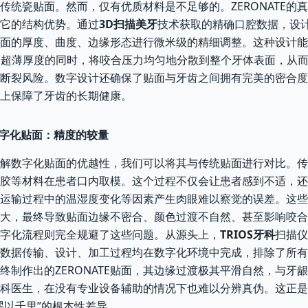
传统瓷贴面。然而，仅有优质材料是不足够的。ZERONATE的
它的结构优势。通过
3D扫描美牙
技术获取的精确口腔数据，设
面的厚度、曲度、边缘形态进行微米级的精细调整。这种设计能
.3毫米超薄厚度的同时，将咬合压力均匀地分散到整个牙体表面，从
断裂风险。数字设计还确保了贴面与牙齿之间拥有完美的密合度
上保障了牙齿的长期健康。
 数字化贴面：精度的较量
解数字化贴面的优越性，我们可以将其与传统贴面进行对比。传
胶等材料在患者口内取模。这个过程不仅会让患者感到不适，还
运输过程中的温湿度变化等因素产生肉眼难以察觉的误差。这些
大，最终导致贴面边缘不密合、颜色过渡不自然、甚至影响咬合
字化流程则完全规避了这些问题。从源头上，
TRIOS牙科
扫描仪
数据传输、设计、加工过程均在数字化环境中完成，排除了所有
终制作出的ZERONATE贴面，其边缘过渡极其平滑自然，与牙
科医生，在没有专业设备辅助的情况下也难以分辨真伪。这正是
谬以千里”的根本性差异。