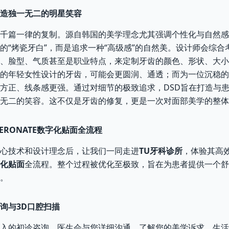
造独一无二的明星笑容
千篇一律的复制。源自韩国的美学理念尤其强调个性化与自然感
的“烤瓷牙白”，而是追求一种“高级感”的自然美。设计师会综合
、脸型、气质甚至是职业特点，来定制牙齿的颜色、形状、大小
的年轻女性设计的牙齿，可能会更圆润、通透；而为一位沉稳的
方正、线条感更强。通过对细节的极致追求，DSD旨在打造与
无二的笑容。这不仅是牙齿的修复，更是一次对面部美学的整体
ERONATE数字化贴面全流程
心技术和设计理念后，让我们一同走进
TU牙科诊所
，体验其高
化贴面
全流程。整个过程被优化至极致，旨在为患者提供一个舒
。
询与3D口腔扫描
入的初诊咨询。医生会与您详细沟通，了解您的美学诉求、生活