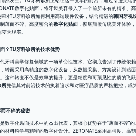
悄然发生。
TU牙科诊所
正站在这一变革的前沿，通过引进尖端的TR
RONATE数字化贴面，将牙齿美容带入了一个前所未有的精准、
探讨TU牙科诊所如何利用高端硬件设备，结合精湛的
韩国牙视
制薄而不碎、高度密合的
数字化贴面
，彻底颠覆传统美牙体验，
想变为现实。
面？TU牙科诊所的技术优势
代牙科美学修复领域的一项革命性技术。它彻底告别了传统依赖
，转而采用高精度的数字化设备，从数据采集、方案设计到贴面
。这种转变不仅是效率的提升，更是精度和可预见性的质的飞跃
诊所
凭借其对前沿技术的执着追求和对医疗品质的严格把控，成
：薄而不碎的秘密
E贴面是数字化贴面技术中的杰出代表，其核心优势在于“薄而不碎”
的材料科学与精密的数字化设计。ZERONATE采用高强度、高